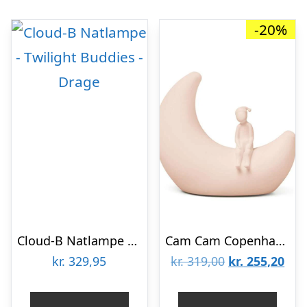
-20%
Cloud-B Natlampe – Twilight Buddies – Drage
Cam Cam Copenhagen Natlampe – Måne/Perlemor
Den
De
kr.
329,95
kr.
319,00
kr.
255,20
oprindelige
aktu
pris
pris