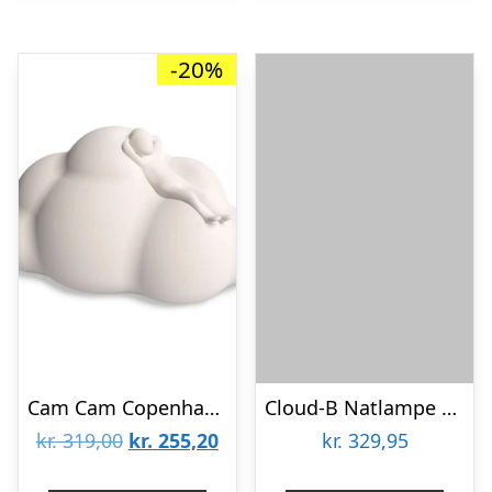
-20%
Cam Cam Copenhagen Natlampe – Sky/Råhvid
Cloud-B Natlampe – Twilight Buddies – Drage
Den
Den
kr.
319,00
kr.
255,20
kr.
329,95
oprindelige
aktuelle