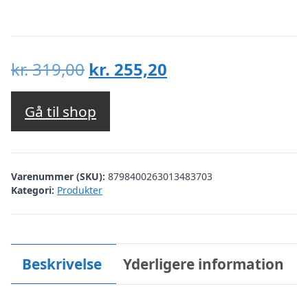
Den
Den
kr.
319,00
kr.
255,20
oprindelige
aktuelle
pris
pris
Gå til shop
var:
er:
kr. 319,00.
kr. 255,20.
Varenummer (SKU):
8798400263013483703
Kategori:
Produkter
Beskrivelse
Yderligere information