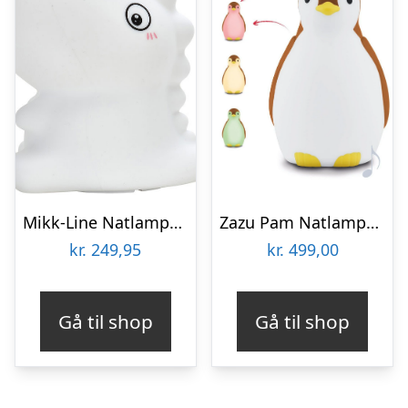
Mikk-Line Natlampe – Dinosaur
Zazu Pam Natlampe og søvntræner – Brun
kr.
249,95
kr.
499,00
Gå til shop
Gå til shop