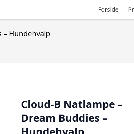
Forside
P
s – Hundehvalp
Cloud-B Natlampe –
Dream Buddies –
Hundehvalp