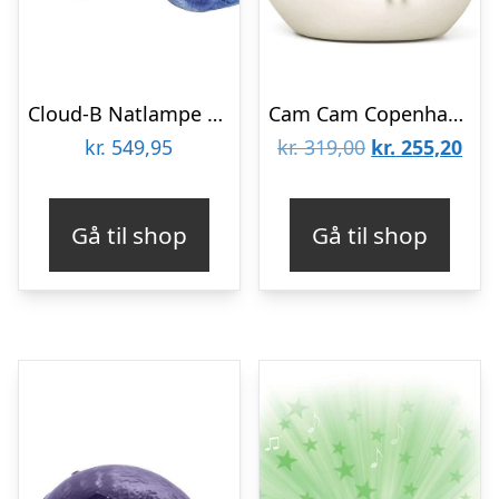
Cloud-B Natlampe m. Lyd – Tranquil Turtle – Ocean – Blå
Cam Cam Copenhagen Natlampe – Måne/Off White
Den
De
kr.
549,95
kr.
319,00
kr.
255,20
oprindelige
aktu
pris
pris
Gå til shop
Gå til shop
var:
er:
kr. 319,00.
kr. 